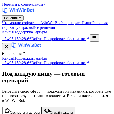
Перейти к содержимому
Решения
Что можно собрать на WinWinBot
9 сценариев
Ниши
Решения
под вашу отрасль
Все решения →
Кейсы
Поддержка
Тарифы
+7 495 150-28-66
Войти
Попробовать бесплатно
Решения
Кейсы
Поддержка
Тарифы
+7 495 150-28-66
Войти
Попробовать бесплатно
Под каждую нишу —
готовый
сценарий
Выберите свою сферу — покажем три механики, которые уже
приносят результат вашим коллегам. Все они настраиваются
в WinWinBot.
Эксперты и авторы
Онлайн-школы