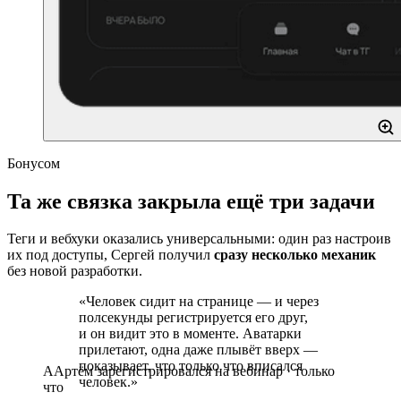
Бонусом
Та же связка закрыла ещё три задачи
Теги и вебхуки оказались универсальными: один раз настроив
их под доступы, Сергей получил
сразу несколько механик
без новой разработки.
«Человек сидит на странице — и через
полсекунды регистрируется его друг,
и он видит это в моменте.
Аватарки
А
Артём
зарегистрировался на вебинар · только
прилетают
, одна даже плывёт вверх —
что
показывает, что только что вписался
человек.»