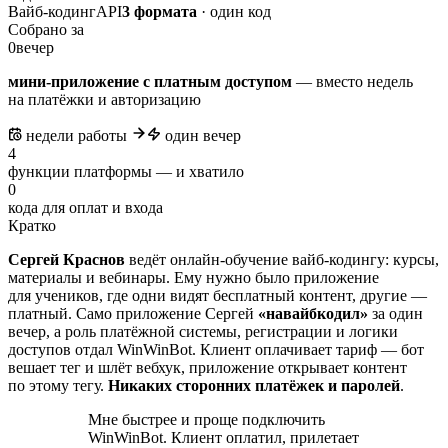
Вайб-кодинг
API
3 формата
· один код
Собрано за
0
вечер
мини-приложение с платным доступом
— вместо недель
на платёжки и авторизацию
недели работы
один вечер
4
функции платформы — и хватило
0
кода для оплат и входа
Кратко
Сергей Краснов
ведёт онлайн-обучение вайб-кодингу: курсы,
материалы и вебинары. Ему нужно было приложение
для учеников, где одни видят бесплатный контент, другие —
платный. Само приложение Сергей
«навайбкодил»
за один
вечер, а роль платёжной системы, регистрации и логики
доступов отдал WinWinBot. Клиент оплачивает тариф — бот
вешает тег и шлёт вебхук, приложение открывает контент
по этому тегу.
Никаких сторонних платёжек и паролей
.
Мне быстрее и проще подключить
WinWinBot. Клиент оплатил, прилетает