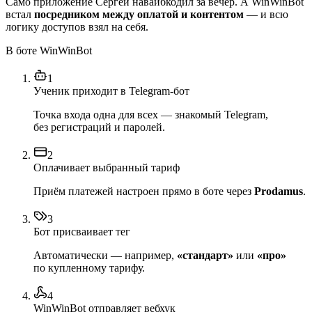
Само приложение Сергей навайбкодил за вечер. А WinWinBot
встал
посредником между оплатой и контентом
— и всю
логику доступов взял на себя.
В боте WinWinBot
1
Ученик приходит в Telegram-бот
Точка входа одна для всех — знакомый Telegram,
без регистраций и паролей.
2
Оплачивает выбранный тариф
Приём платежей настроен прямо в боте через
Prodamus
.
3
Бот присваивает тег
Автоматически — например,
«стандарт»
или
«про»
по купленному тарифу.
4
WinWinBot отправляет вебхук