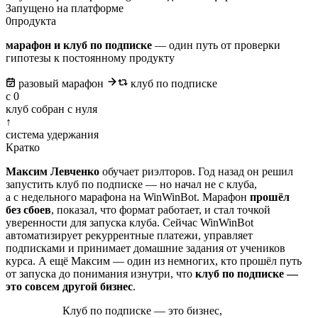
Запущено на платформе
0
продукта
марафон и клуб по подписке
— один путь от проверки
гипотезы к постоянному продукту
разовый марафон
клуб по подписке
с 0
клуб собран с нуля
↑
система удержания
Кратко
Максим Левченко
обучает риэлторов. Год назад он решил
запустить клуб по подписке — но начал не с клуба,
а с недельного марафона на WinWinBot. Марафон
прошёл
без сбоев
, показал, что формат работает, и стал точкой
уверенности для запуска клуба. Сейчас WinWinBot
автоматизирует рекуррентные платежи, управляет
подписками и принимает домашние задания от учеников
курса. А ещё Максим — один из немногих, кто прошёл путь
от запуска до понимания изнутри, что
клуб по подписке —
это совсем другой бизнес
.
Клуб по подписке — это бизнес,