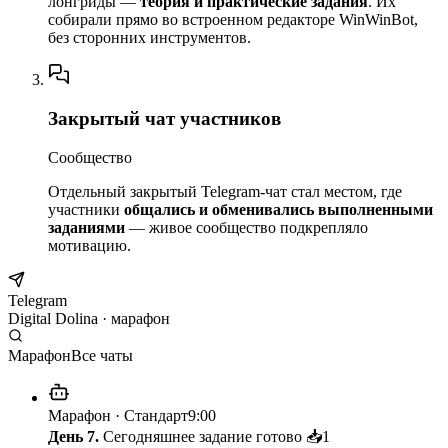
лонгриды —
теория и практические задания
. Их
собирали прямо во встроенном редакторе WinWinBot,
без сторонних инструментов.
Закрытый чат участников
Сообщество
Отдельный закрытый Telegram-чат стал местом, где
участники
общались и обменивались выполненными
заданиями
— живое сообщество подкрепляло
мотивацию.
Telegram
Digital Dolina · марафон
Марафон
Все чаты
Марафон · Стандарт
9:00
День 7.
Сегодняшнее задание готово 📥
1