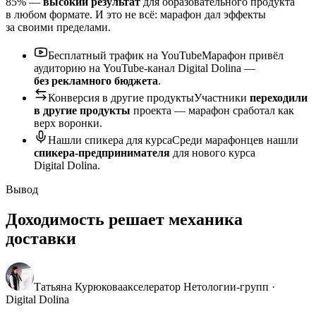
85% —
высокий результат
для образовательного продукта
в любом формате. И это не всё: марафон дал эффекты
за своими пределами.
Бесплатный трафик на YouTube
Марафон привёл
аудиторию на YouTube-канал Digital Dolina —
без рекламного бюджета
.
Конверсия в другие продукты
Участники
переходили
в другие продукты
проекта — марафон сработал как
верх воронки.
Нашли спикера для курса
Среди марафонцев нашли
спикера-предпринимателя
для нового курса
Digital Dolina.
Вывод
Доходимость решает механика
доставки
Татьяна Курюкова
акселератор Нетологии-групп ·
Digital Dolina