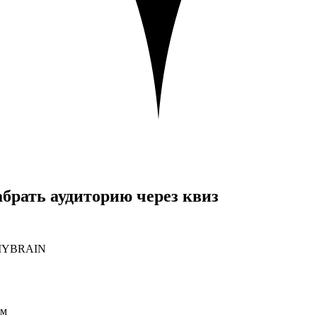
абрать аудиторию через
квиз
к MYBRAIN
ам