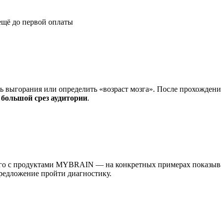
ещё до первой оплаты
ень выгорания или определить «возраст мозга». После прохожден
ь
большой срез аудитории
.
его с продуктами MYBRAIN — на конкретных примерах показывал
предложение пройти диагностику.