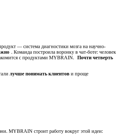
продукт — система диагностики мозга на научно-
ожно
. Команда построила воронку в чат-боте: человек
 знакомится с продуктами MYBRAIN.
Почти четверть
стали
лучше понимать клиентов
и проще
зни. MYBRAIN строит работу вокруг этой идеи: