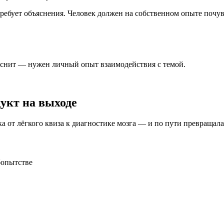
ебует объяснения. Человек должен на собственном опыте почувс
ъяснит — нужен
личный опыт взаимодействия с темой
.
дукт
на выходе
ка от лёгкого квиза к диагностике мозга — и по пути превращал
бопытстве