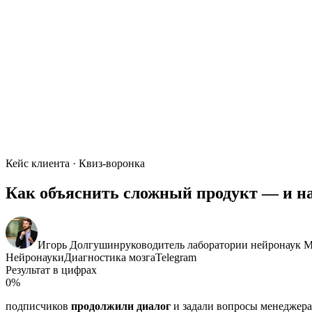
Кейс клиента · Квиз-воронка
Как объяснить сложный продукт — и н
Игорь Долгушин
руководитель лаборатории нейронау
Нейронауки
Диагностика мозга
Telegram
Результат в цифрах
0
%
подписчиков
продолжили диалог
и задали вопросы менеджер