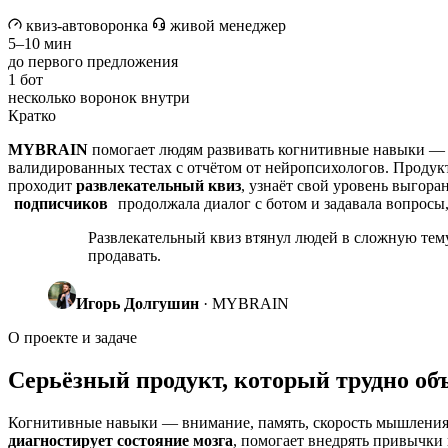
квиз-автоворонка
живой менеджер
5–10 мин
до первого предложения
1 бот
несколько воронок внутри
Кратко
MYBRAIN
помогает людям развивать когнитивные навыки — в
валидированных тестах с отчётом от нейропсихологов. Продук
проходит
развлекательный квиз
, узнаёт свой уровень выгор
подписчиков
продолжала диалог с ботом и задавала вопросы
Развлекательный квиз втянул людей в сложную тему
продавать.
Игорь Долгушин
· MYBRAIN
О проекте и задаче
Серьёзный продукт, который трудно об
Когнитивные навыки — внимание, память, скорость мышления,
диагностирует состояние мозга
, помогает внедрять привычки