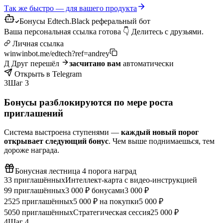
Так же быстро — для вашего продукта
Бонусы Edtech.Black
реферальный бот
Ваша персональная ссылка готова 👇 Делитесь с друзьями.
Личная ссылка
winwinbot.me/edtech?ref=andrey
Д
Друг перешёл
засчитано вам
автоматически
Открыть в Telegram
3
Шаг 3
Бонусы разблокируются по мере роста
приглашений
Система выстроена ступенями —
каждый новый порог
открывает следующий бонус
. Чем выше поднимаешься, тем
дороже награда.
Бонусная лестница
4 порога наград
3
3 приглашённых
Интеллект-карта с видео-инструкцией
9
9 приглашённых
3 000 ₽ бонусами
3 000 ₽
25
25 приглашённых
5 000 ₽ на покупки
5 000 ₽
50
50 приглашённых
Стратегическая сессия
25 000 ₽
4
Шаг 4