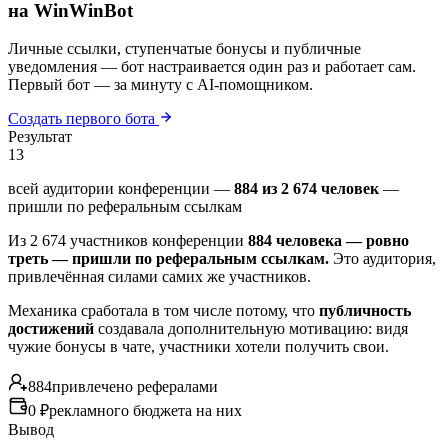
на WinWinBot
Личные ссылки, ступенчатые бонусы и публичные
уведомления — бот настраивается один раз и работает сам.
Первый бот — за минуту с AI-помощником.
Создать первого бота
Результат
1
3
всей аудитории конференции —
884 из 2 674 человек
—
пришли по реферальным ссылкам
Из 2 674 участников конференции
884 человека — ровно
треть — пришли по реферальным ссылкам.
Это аудитория,
привлечённая силами самих же участников.
Механика сработала в том числе потому, что
публичность
достижений
создавала дополнительную мотивацию: видя
чужие бонусы в чате, участники хотели получить свои.
884
привлечено рефералами
0 ₽
рекламного бюджета на них
Вывод