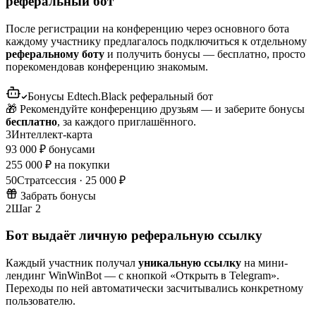
реферальный бот
После регистрации на конференцию через основного бота
каждому участнику предлагалось подключиться к отдельному
реферальному боту
и получить бонусы — бесплатно, просто
порекомендовав конференцию знакомым.
Бонусы Edtech.Black
реферальный бот
🎁 Рекомендуйте конференцию друзьям — и заберите бонусы
бесплатно
, за каждого приглашённого.
3
Интеллект-карта
9
3 000 ₽ бонусами
25
5 000 ₽ на покупки
50
Стратсессия · 25 000 ₽
Забрать бонусы
2
Шаг 2
Бот выдаёт личную реферальную ссылку
Каждый участник получал
уникальную ссылку
на мини-
лендинг WinWinBot — с кнопкой «Открыть в Telegram».
Переходы по ней автоматически засчитывались конкретному
пользователю.