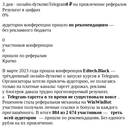
3 дня · онлайн-буткемп
Telegram
0 ₽
на привлечение рефералов
Результат в цифрах
0
%
аудитории конференции пришло
по рекомендациям
—
без рекламного бюджета
0
участников конференции
0
пришли по рефералам
Кратко
В марте 2023 года прошла конференция
Edtech.Black
—
трёхдневный онлайн-буткемп о запуске курсов в Telegram.
Организаторы хотели привлечь аудиторию, не полагаясь
только на платные каналы: таргет дорожал, реклама
у блогеров давала трудно прогнозируемый результат,
а
Telegram-таргета в то время не существовало вовсе
.
Решением стала реферальная механика на
WinWinBot
:
участники получали личные ссылки и бонусы за каждого
приглашённого. В итоге
884 из 2 674 участников
—
треть
всей аудитории
— пришли по рекомендациям. Без единого
рубля на их привлечение.